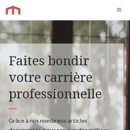
Aller
Men
au
contenu
Faites bondir
votre carrière
professionnelle
Grâce à nos nombreux articles
documentés, nous servons des millions