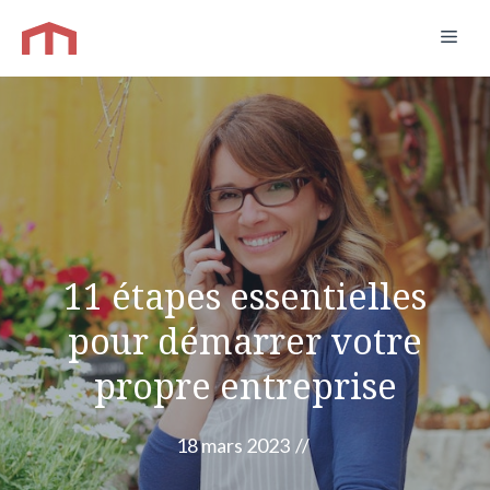
Aller
Men
au
contenu
11 étapes essentielles
pour démarrer votre
propre entreprise
18 mars 2023
//