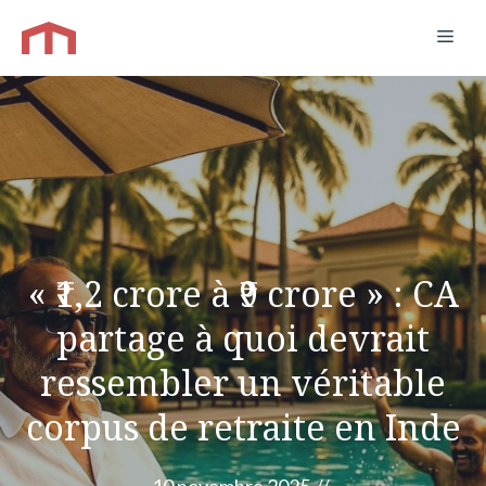
Aller
Men
au
contenu
« ₹1,2 crore à ₹9 crore » : CA
partage à quoi devrait
ressembler un véritable
corpus de retraite en Inde