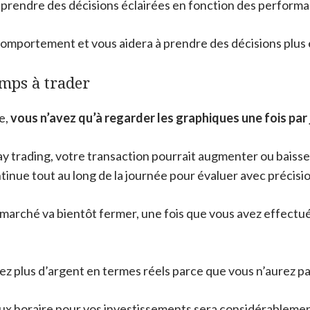
prendre des décisions éclairées en fonction des performan
omportement et vous aidera à prendre des décisions plus 
emps à trader
e,
vous n’avez qu’à regarder les graphiques une fois par 
 day trading, votre transaction pourrait augmenter ou baiss
tinue tout au long de la journée pour évaluer avec précisi
e marché va bientôt fermer, une fois que vous avez effectu
z plus d’argent en termes réels parce que vous n’aurez pas 
 taux horaire pour vos investissements sera considérableme