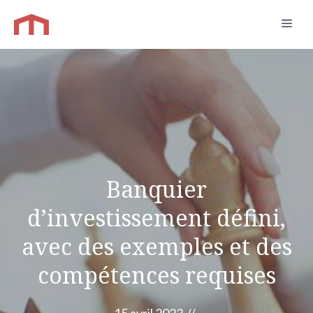
Aller
Men
au
contenu
Banquier
d’investissement défini,
avec des exemples et des
compétences requises