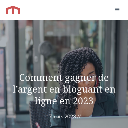
Aller
Men
au
contenu
Comment gagner de
l’argent en bloguant en
ligne en 2023
17 mars 2023
//