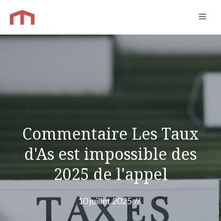
Aller
Men
au
contenu
Commentaire Les Taux
d'As est impossible des
2025 de l'appel
10 juillet 2025
//