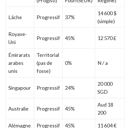
(Progistí)
FournSEUR)
Régime)
14 600 $
Lâche
Progressif
37%
(simple)
Royave-
Progressif
45%
12 570 £
Uni
Émirarats
Territorial
arabes
(pas de
0%
N / a
unis
fosse)
20 000
Singapour
Progressif
24%
SGD
Aud 18
Australie
Progressif
45%
200
Alémagne
Progressif
45%
11 604 €