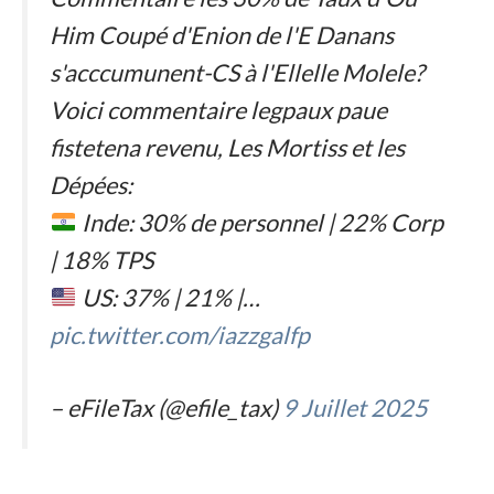
Him Coupé d'Enion de l'E Danans
s'acccumunent-CS à l'Ellelle Molele?
Voici commentaire legpaux paue
fistetena revenu, Les Mortiss et les
Dépées:
Inde: 30% de personnel | 22% Corp
| 18% TPS
US: 37% | 21% |…
pic.twitter.com/iazzgalfp
– eFileTax (@efile_tax)
9 Juillet 2025