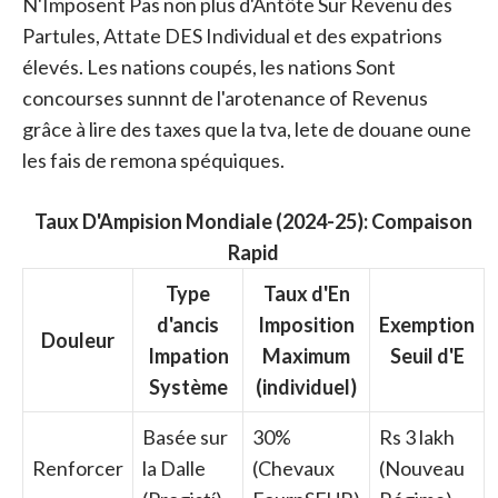
N'Imposent Pas non plus d'Antôte Sur Revenu des
Partules, Attate DES Individual et des expatrions
élevés. Les nations coupés, les nations Sont
concourses sunnnt de l'arotenance of Revenus
grâce à lire des taxes que la tva, lete de douane oune
les fais de remona spéquiques.
Taux D'Ampision Mondiale (2024-25): Compaison
Rapid
Type
Taux d'En
d'ancis
Imposition
Exemption
Douleur
Impation
Maximum
Seuil d'E
Système
(individuel)
Basée sur
30%
Rs 3 lakh
Renforcer
la Dalle
(Chevaux
(Nouveau