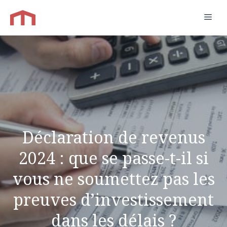
Aller
Men
au
contenu
Déclaration de revenus
2024 : que se passe-t-il si
vous ne soumettez pas les
preuves d’investissement
dans les délais ?