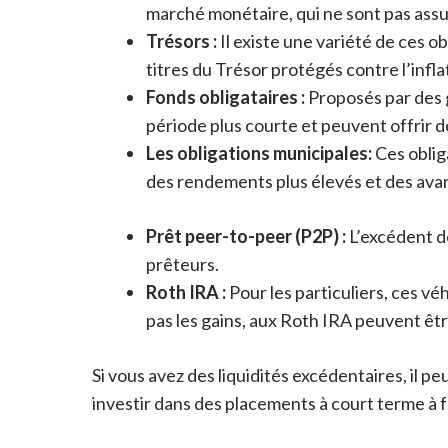
marché monétaire, qui ne sont pas assu
Trésors :
Il existe une variété de ces o
titres du Trésor protégés contre l’infla
Fonds obligataires :
Proposés par des g
période plus courte et peuvent offrir d
Les obligations municipales:
Ces oblig
des rendements plus élevés et des avan
Prêt peer-to-peer (P2P) :
L’excédent d
prêteurs.
Roth IRA :
Pour les particuliers, ces vé
pas les gains, aux Roth IRA peuvent êtr
Si vous avez des liquidités excédentaires, il p
investir dans des placements à court terme à f