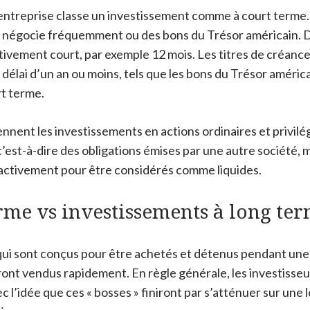
 entreprise classe un investissement comme à court terme.
e négocie fréquemment ou des bons du Trésor américain. D
elativement court, par exemple 12 mois. Les titres de créan
délai d’un an ou moins, tels que les bons du Trésor américa
t terme.
nnent les investissements en actions ordinaires et privilé
c’est-à-dire des obligations émises par une autre société, 
activement pour être considérés comme liquides.
rme vs investissements à long te
ui sont conçus pour être achetés et détenus pendant une 
eront vendus rapidement.
En règle générale, les investisseu
ec l’idée que ces « bosses » finiront par s’atténuer sur une 