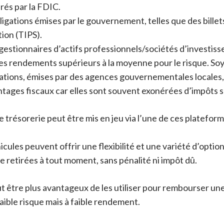
rés par la FDIC.
bligations émises par le gouvernement, telles que des billets
tion (TIPS).
estionnaires d’actifs professionnels/sociétés d’investiss
es rendements supérieurs à la moyenne pour le risque. Soye
ations, émises par des agences gouvernementales locales, 
tages fiscaux car elles sont souvent exonérées d’impôts s
e trésorerie peut être mis en jeu via l’une de ces platefor
hicules peuvent offrir une flexibilité et une variété d’opti
e retirées à tout moment, sans pénalité ni impôt dû.
eut être plus avantageux de les utiliser pour rembourser une
aible risque mais à faible rendement.