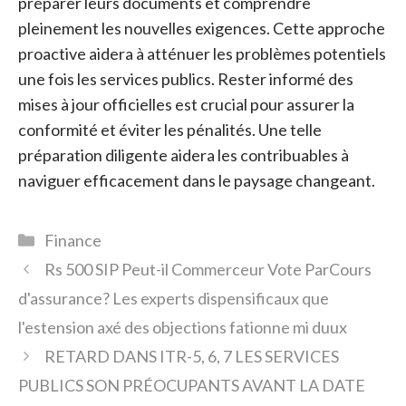
préparer leurs documents et comprendre
pleinement les nouvelles exigences. Cette approche
proactive aidera à atténuer les problèmes potentiels
une fois les services publics. Rester informé des
mises à jour officielles est crucial pour assurer la
conformité et éviter les pénalités. Une telle
préparation diligente aidera les contribuables à
naviguer efficacement dans le paysage changeant.
Catégories
Finance
Rs 500 SIP Peut-il Commerceur Vote ParCours
d'assurance? Les experts dispensificaux que
l'estension axé des objections fationne mi duux
RETARD DANS ITR-5, 6, 7 LES SERVICES
PUBLICS SON PRÉOCUPANTS AVANT LA DATE