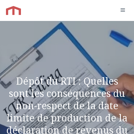
Aller
Men
au
contenu
Dépôt du RTI : Quelles
sont les conséquences du
non-respect de la date
limite de production de la
déclaration de revenus du