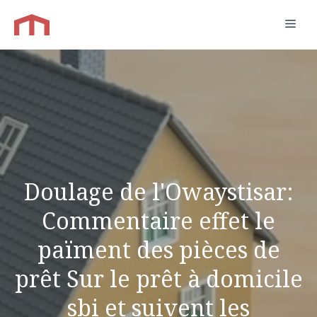
Aller
Men
au
contenu
Doulage de l'Owaystisar:
Commentaire effet le
païment des pièces de
prêt Sur le prêt à domicile
sbi et suivent les