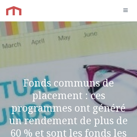
Aller
Men
au
contenu
Fonds communs de
placement : ces
programmes ont généré
un rendement de plus de
60 % et sont les fonds les