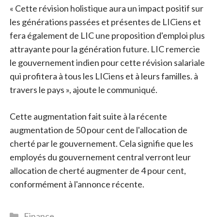
« Cette révision holistique aura un impact positif sur
les générations passées et présentes de LICiens et
fera également de LIC une proposition d'emploi plus
attrayante pour la génération future. LIC remercie
le gouvernement indien pour cette révision salariale
qui profitera à tous les LICiens et à leurs familles. à
travers le pays », ajoute le communiqué.
Cette augmentation fait suite à la récente
augmentation de 50 pour cent de l'allocation de
cherté par le gouvernement. Cela signifie que les
employés du gouvernement central verront leur
allocation de cherté augmenter de 4 pour cent,
conformément à l'annonce récente.
Catégories
Finance