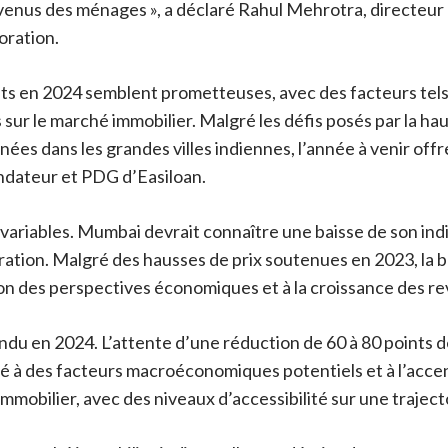
venus des ménages », a déclaré Rahul Mehrotra, directeur
ration.
nts en 2024 semblent prometteuses, avec des facteurs tels
ur le marché immobilier. Malgré les défis posés par la haus
ées dans les grandes villes indiennes, l’année à venir off
fondateur et PDG d’Easiloan.
 variables. Mumbai devrait connaître une baisse de son indi
ation. Malgré des hausses de prix soutenues en 2023, la bai
ion des perspectives économiques et à la croissance des r
tendu en 2024. L’attente d’une réduction de 60 à 80 points
é à des facteurs macroéconomiques potentiels et à l’accent
obilier, avec des niveaux d’accessibilité sur une trajecto