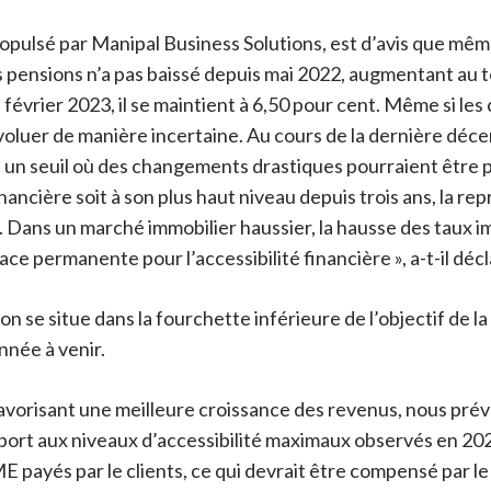
pulsé par Manipal Business Solutions, est d’avis que même s
 pensions n’a pas baissé depuis mai 2022, augmentant au t
vrier 2023, il se maintient à 6,50 pour cent. Même si les 
évoluer de manière incertaine. Au cours de la dernière déce
re un seuil où des changements drastiques pourraient être
inancière soit à son plus haut niveau depuis trois ans, la r
 Dans un marché immobilier haussier, la hausse des taux im
e permanente pour l’accessibilité financière », a-t-il décl
ion se situe dans la fourchette inférieure de l’objectif de
nnée à venir.
avorisant une meilleure croissance des revenus, nous prév
port aux niveaux d’accessibilité maximaux observés en 202
E payés par le clients, ce qui devrait être compensé par