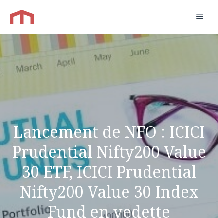
Aller
Men
au
contenu
Lancement de NFO : ICICI
Prudential Nifty200 Value
30 ETF, ICICI Prudential
Nifty200 Value 30 Index
Fund en vedette