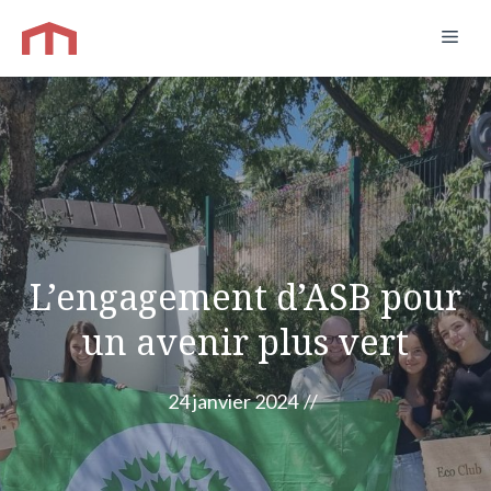
Aller
Men
au
contenu
L’engagement d’ASB pour
un avenir plus vert
24 janvier 2024
//