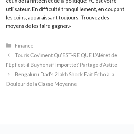
ceux de la fintech et de la politique: «C'est votre
utilisateur. En difficulté tranquillement, en coupant
les coins, apparaissant toujours. Trouvez des
moyens de les faire gagner.»
Catégories
Finance
Touris Coviment Qu'EST-RE QUE L'Aléret de
l'Epf est-il Buyhensif Importte? Partage d'Astite
Bengaluru Dad's 2 lakh Shock Fait Écho à la
Douleur de la Classe Moyenne