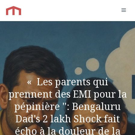
Aller
Men
au
contenu
« Les parents qui
prennent des EMI pour la
pépinière '': Bengaluru
Dad's 2 lakh Shock fait
écho à la douleur de la