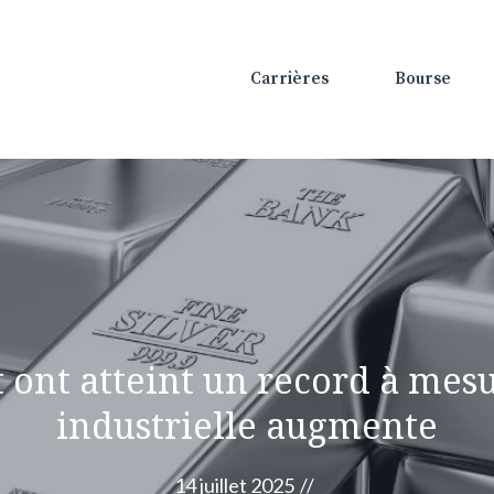
Carrières
Bourse
nt ont atteint un record à me
industrielle augmente
14 juillet 2025
//