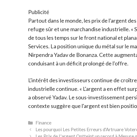
Publicité
Partout dans le monde, les prix de l'argent de
refuge sûr et une marchandise industrielle. «
de tous les temps sur le front national et pla
Services. La position unique du métal sur le 
Nirpendra Yadav de Bonanza. Cette augmentatio
conduisant à un déficit prolongé de l'offre.
L'intérêt des investisseurs continue de croître
industrielle continue. « L'argent a en effet su
a observé Yadav. Le sous-investissement persis
contexte suggère que l'argent est bien positi
Catégories
Finance
Les pourquoi Les Petites Erreurs d'Artruare Vote
Les Prix de L'argent Ontteint un record à Mesure