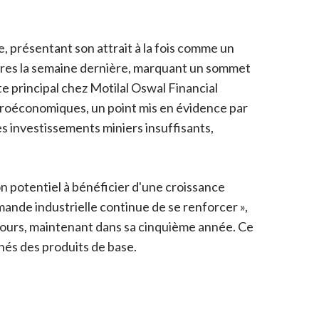
, présentant son attrait à la fois comme un
mières la semaine dernière, marquant un sommet
te principal chez Motilal Oswal Financial
acroéconomiques, un point mis en évidence par
s investissements miniers insuffisants,
son potentiel à bénéficier d'une croissance
emande industrielle continue de se renforcer »,
n cours, maintenant dans sa cinquième année. Ce
hés des produits de base.