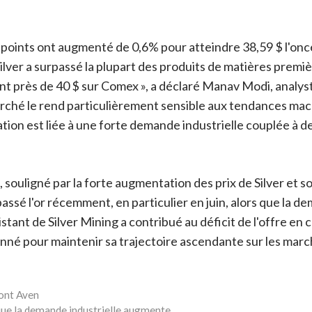
s points ont augmenté de 0,6% pour atteindre 38,59 $ l'once
 Silver a surpassé la plupart des produits de matières pre
nant près de 40 $ sur Comex », a déclaré Manav Modi, analys
marché le rend particulièrement sensible aux tendances m
n est liée à une forte demande industrielle couplée à de
, souligné par la forte augmentation des prix de Silver et 
rpassé l'or récemment, en particulier en juin, alors que la d
tant de Silver Mining a contribué au déficit de l'offre e
onné pour maintenir sa trajectoire ascendante sur les marc
ront Aven
 que la demande industrielle augmente