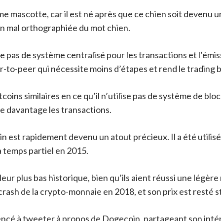
mme mascotte, car il est né après que ce chien soit devenu 
ion mal orthographiée du mot chien.
pas de système centralisé pour les transactions et l’émissi
-to-peer qui nécessite moins d’étapes et rend le trading b
oins similaires en ce qu’il n’utilise pas de système de block
fie davantage les transactions.
 est rapidement devenu un atout précieux. Il a été utilisé 
à temps partiel en 2015.
eur plus bas historique, bien qu’ils aient réussi une légè
rash de la crypto-monnaie en 2018, et son prix est resté s
ncé à tweeter à propos de Dogecoin, partageant son inté