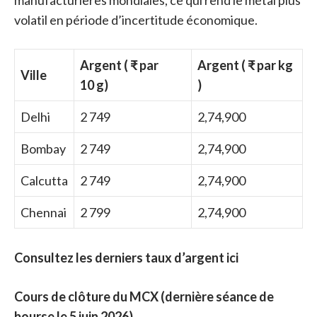
manufacturières mondiales, ce qui rend le métal plus
volatil en période d’incertitude économique.
Argent ( ₹ par
Argent ( ₹ par kg
Ville
10 g)
)
Delhi
2 749
2,74,900
Bombay
2 749
2,74,900
Calcutta
2 749
2,74,900
Chennai
2 799
2,74,900
Consultez les derniers taux d’argent ici
Cours de clôture du MCX (dernière séance de
bourse le 5 juin 2026)