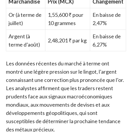
Marchandise
Prix ​​(MCX)
Changement
Or (à terme de
1,55,600 ₹ pour
En baisse de
juillet)
10 grammes
2,47%
Argent (à
En baisse de
2,48,201 ₹ par kg
terme d’août)
6,27%
Les données récentes du marché à terme ont
montré une légère pression sur le lingot, l’argent
connaissant une correction plus prononcée que l’or.
Les analystes affirment que les traders restent
prudents face aux signaux macroéconomiques
mondiaux, aux mouvements de devises et aux
développements géopolitiques, qui sont
susceptibles de déterminer la prochaine tendance
des métaux précieux.