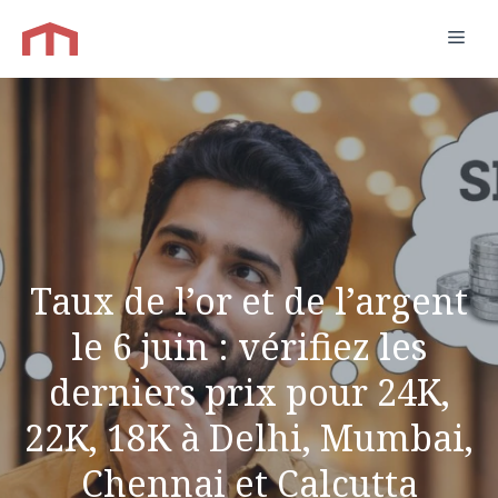
Aller
Men
au
contenu
Taux de l’or et de l’argent
le 6 juin : vérifiez les
derniers prix pour 24K,
22K, 18K à Delhi, Mumbai,
Chennai et Calcutta