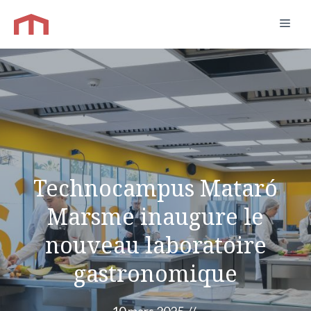
Aller
Men
au
contenu
Technocampus Mataró
Marsme inaugure le
nouveau laboratoire
gastronomique