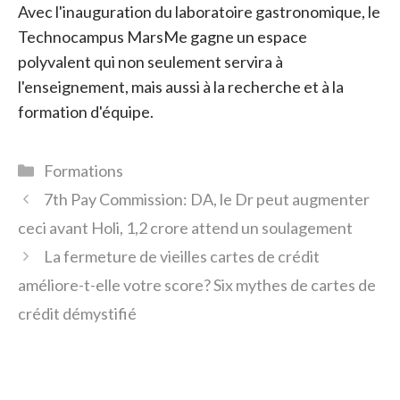
Avec l'inauguration du laboratoire gastronomique, le
Technocampus MarsMe gagne un espace
polyvalent qui non seulement servira à
l'enseignement, mais aussi à la recherche et à la
formation d'équipe.
Catégories
Formations
7th Pay Commission: DA, le Dr peut augmenter
ceci avant Holi, 1,2 crore attend un soulagement
La fermeture de vieilles cartes de crédit
améliore-t-elle votre score? Six mythes de cartes de
crédit démystifié