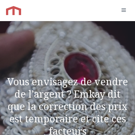
Aller
Men
au
contenu
Vous envisagez de vendre
de l’argent ? Emkay dit
que la correction des prix
est temporaire et cite ces
facteurs