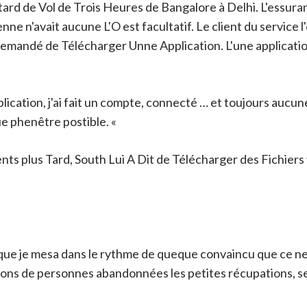
d de Vol de Trois Heures de Bangalore à Delhi. L'essuranc
enne n'avait aucune L'O est facultatif. Le client du servic
i a Demandé de Télécharger Unne Application. L'une applica
plication, j'ai fait un compte, connecté … et toujours aucun
e phenêtre postible. «
ts plus Tard, South Lui A Dit de Télécharger des Fichiers
x que je mesa dans le rythme de queque convaincu que ce n
llions de personnes abandonnées les petites récupations, 