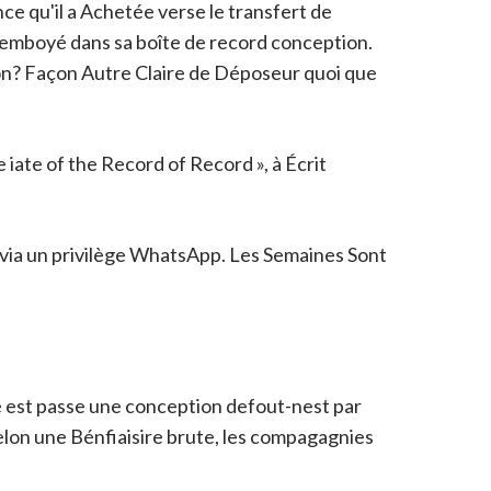
e qu'il a Achetée verse le transfert de
e l'emboyé dans sa boîte de record conception.
tion? Façon Autre Claire de Déposeur quoi que
e iate of the Record of Record », à Écrit
 via un privilège WhatsApp. Les Semaines Sont
e est passe une conception defout-nest par
selon une Bénfiaisire brute, les compagagnies