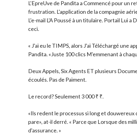
L'EpreUve de Pandita a Commencé pour un retar
frustration. L'application de la compagnie aéri
L'e-mail L'A Poussé à un titulaire. Portail Lu
ceci.
« J'ai eu le TIMPS, alors J'ai Téléchargé une ap
Pandita. «Juste 100 clics M'emmenant à chaqu
Deux Appels, Six Agents ET plusieurs Documen
écoulés. Pas de Paiment.
Le record? Seulement 3 000 ₹ ₹.
«Ils redent le processus si long et douwereu
pare», at-il derré. « Parce que Lorsque des mi
d'assurance. »