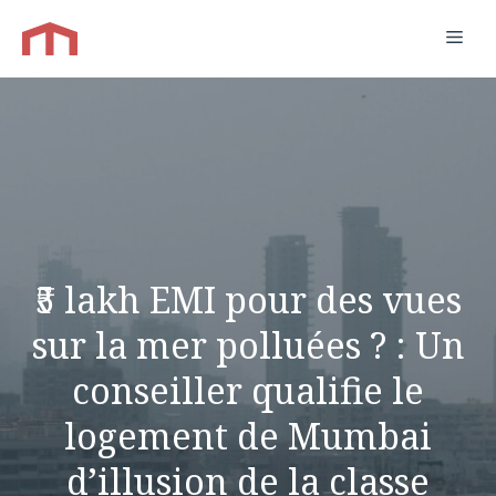
Aller
Men
au
contenu
₹5 lakh EMI pour des vues
sur la mer polluées ? : Un
conseiller qualifie le
logement de Mumbai
d’illusion de la classe