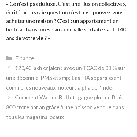
« Ce n’est pas du luxe. C’est une illusion collective »,
écrit-il. « La vraie question n’est pas : pouvez-vous
acheter une maison ? C’est : un appartement en
boîte à chaussures dans une ville surfaite vaut-il 40
ans de votre vie ? »
Catégories
Finance
₹23,43 lakh cr jalon : avec un TCAC de 31 % sur
une décennie, PMS et amp; Les FIA apparaissent
comme les nouveaux moteurs alpha de l’Inde
Comment Warren Buffett gagne plus de Rs 6
800 crore par an grâce à une boisson vendue dans
tous les magasins locaux