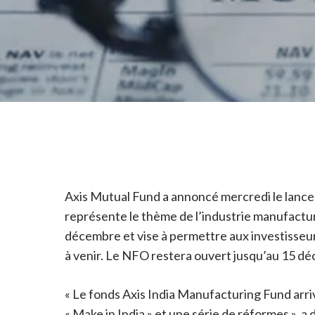
Axis Mutual Fund a annoncé mercredi le lancem
représente le thème de l’industrie manufactu
décembre et vise à permettre aux investisseurs
à venir. Le NFO restera ouvert jusqu’au 15 dé
« Le fonds Axis India Manufacturing Fund arriv
« Make in India » et une série de réformes »,