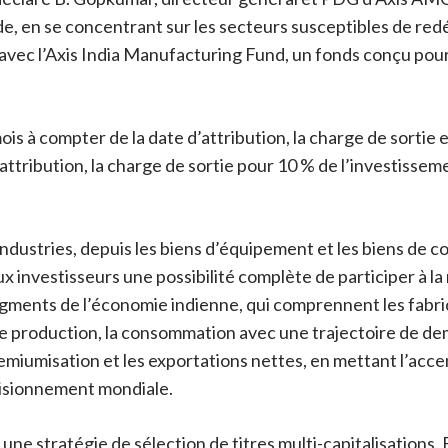
de, en se concentrant sur les secteurs susceptibles de redé
r avec l’Axis India Manufacturing Fund, un fonds conçu pou
is à compter de la date d’attribution, la charge de sortie e
attribution, la charge de sortie pour 10 % de l’investissem
industries, depuis les biens d’équipement et les biens de 
x investisseurs une possibilité complète de participer à la
 segments de l’économie indienne, qui comprennent les fabr
de production, la consommation avec une trajectoire de de
miumisation et les exportations nettes, en mettant l’accen
ovisionnement mondiale.
e stratégie de sélection de titres multi-capitalisations. E