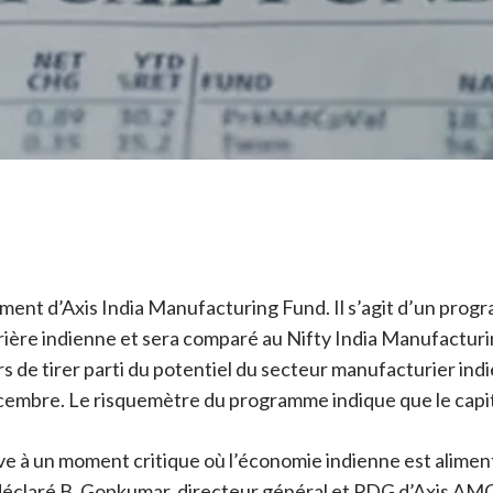
ent d’Axis India Manufacturing Fund. Il s’agit d’un progra
rière indienne et sera comparé au Nifty India Manufacturi
 de tirer parti du potentiel du secteur manufacturier indi
cembre. Le risquemètre du programme indique que le capit
e à un moment critique où l’économie indienne est alimenté
 a déclaré B. Gopkumar, directeur général et PDG d’Axis A