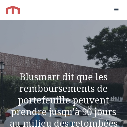
Aller
Men
au
contenu
Blusmart dit que les
remboursements de
portefeuille peuvent
prendre jusqu'à 90 jours
au milieu des retombées