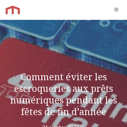
Aller
Men
au
contenu
Comment éviter les
escroqueries aux prêts
numériques pendant les
fêtes de fin d’année