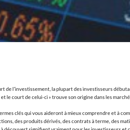
ourt de l’investissement, la plupart des investisseurs débu
 et le court de celui-ci » trouve son origine dans les marché
 termes clés qui vous aideront à mieux comprendre et à co
ctions, des produits dérivés, des contrats à terme, des ma
e à découvert signifient vraiment pour les investisseurs et