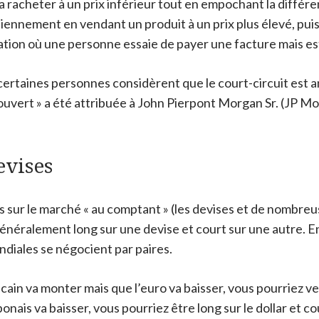
e la racheter à un prix inférieur tout en empochant la différ
idiennement en vendant un produit à un prix plus élevé, pui
uation où une personne essaie de payer une facture mais est
ertaines personnes considèrent que le court-circuit est a
ouvert » a été attribuée à John Pierpont Morgan Sr. (JP Mo
evises
 sur le marché « au comptant » (les devises et de nombreu
énéralement long sur une devise et court sur une autre. E
ndiales se négocient par paires.
ain va monter mais que l’euro va baisser, vous pourriez vend
onais va baisser, vous pourriez être long sur le dollar et cou