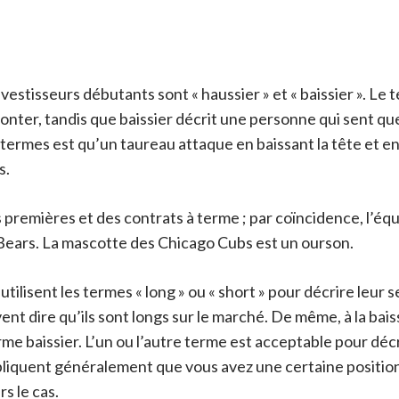
tisseurs débutants sont « haussier » et « baissier ». Le te
ter, tandis que baissier décrit une personne qui sent que 
termes est qu’un taureau attaque en baissant la tête et en
s.
premières et des contrats à terme ; par coïncidence, l’équi
s Bears. La mascotte des Chicago Cubs est un ourson.
tilisent les termes « long » ou « short » pour décrire leur 
ent dire qu’ils sont longs sur le marché. De même, à la baiss
erme baissier. L’un ou l’autre terme est acceptable pour déc
pliquent généralement que vous avez une certaine position 
s le cas.