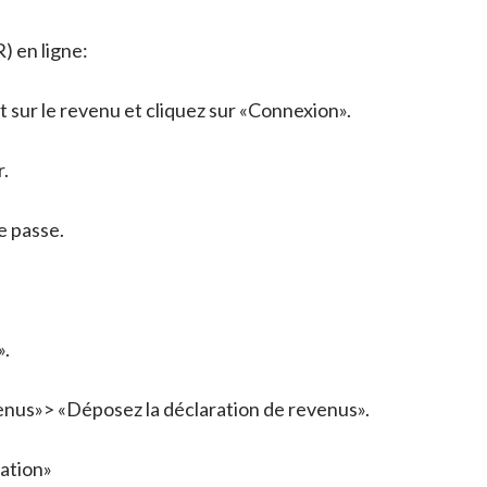
) en ligne:
ôt sur le revenu et cliquez sur «Connexion».
r.
e passe.
».
venus»> «Déposez la déclaration de revenus».
uation»