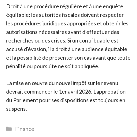
Droit à une procédure régulière et à une enquête
équitable: les autorités fiscales doivent respecter
les procédures juridiques appropriées et obtenir les
autorisations nécessaires avant d'effectuer des
recherches ou des crises. Si un contribuable est
accusé d'évasion, il a droit à une audience équitable
et la possibilité de présenter son cas avant que toute
pénalité ou poursuite ne soit appliquée.
La mise en œuvre du nouvel impôt sur le revenu
devrait commencer le 1er avril 2026. L'approbation
du Parlement pour ses dispositions est toujours en
suspens.
Catégories
Finance