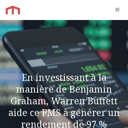
Aller
Men
au
contenu
En investissant à la
manière de Benjamin
Graham, Warren Buffett
aide ce PMS à générer un
rendement de 97 %