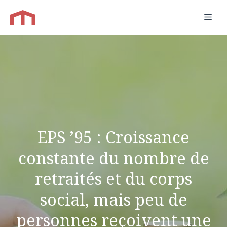
Aller
Men
au
contenu
EPS ’95 : Croissance
constante du nombre de
retraités et du corps
social, mais peu de
personnes reçoivent une