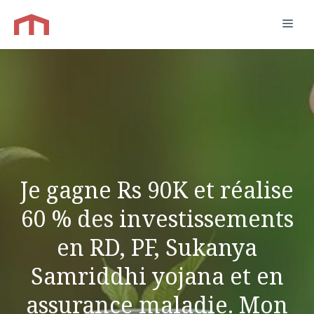
Aller
Men
au
contenu
Je gagne Rs 90K et réalise
60 % des investissements
en RD, PF, Sukanya
Samriddhi yojana et en
assurance maladie. Mon