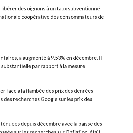
 libérer des oignons à un taux subventionné
ion nationale coopérative des consommateurs de
imentaires, a augmenté à 9,53% en décembre. Il
substantielle par rapport à la mesure
lier face à la flambée des prix des denrées
es des recherches Google sur les prix des
 atténuées depuis décembre avec la baisse des
asée sur les recherches sur l’inflation, était