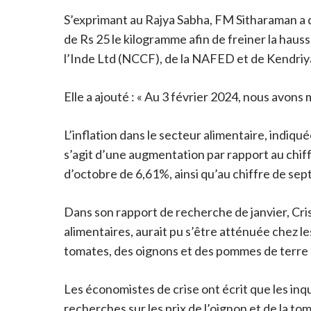
S’exprimant au Rajya Sabha, FM Sitharaman a 
de Rs 25 le kilogramme afin de freiner la haus
l’Inde Ltd (NCCF), de la NAFED et de Kendriya
Elle a ajouté : « Au 3 février 2024, nous avons 
L’inflation dans le secteur alimentaire, indiq
s’agit d’une augmentation par rapport au chif
d’octobre de 6,61%, ainsi qu’au chiffre de se
Dans son rapport de recherche de janvier, Crisil
alimentaires, aurait pu s’être atténuée chez l
tomates, des oignons et des pommes de terre
Les économistes de crise ont écrit que les in
recherches sur les prix de l’oignon et de la tom