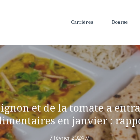
Carrières
Bourse
oignon et de la tomate a entr
imentaires en janvier : rappo
7 février 2024
//