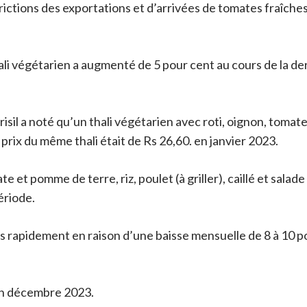
ictions des exportations et d’arrivées de tomates fraîches
ali végétarien a augmenté de 5 pour cent au cours de la de
sil a noté qu’un thali végétarien avec roti, oignon, tomate e
 prix du même thali était de Rs 26,60. en janvier 2023.
e et pomme de terre, riz, poulet (à griller), caillé et salade
ériode.
us rapidement en raison d’une baisse mensuelle de 8 à 10 po
 en décembre 2023.