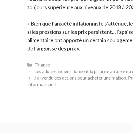
toujours supérieure aux niveaux de 2018 à 2021
« Bien que l’anxiété inflationniste s’atténue, 
si les pressions sur les prix persistent… l’apai
alimentaire ont apporté un certain soulagement
de l’angoisse des prix ».
Catégories
Finance
Les adultes indiens donnent la priorité au bien-êt
J’ai vendu des actions pour acheter une maison. P
informatique ?