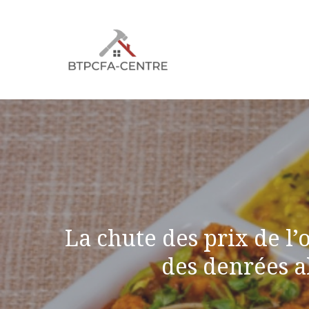
Aller
au
contenu
La chute des prix de l’
des denrées al