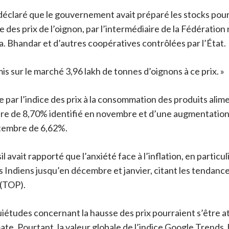
déclaré que le gouvernement avait préparé les stocks pour
se des prix de l’oignon, par l’intermédiaire de la Fédérat
. Bhandar et d’autres coopératives contrôlées par l’État.
mis sur le marché 3,96 lakh de tonnes d’oignons à ce prix. »
uée par l’indice des prix à la consommation des produits al
fre de 8,70% identifié en novembre et d’une augmentation 
ptembre de 6,62%.
 avait rapporté que l’anxiété face à l’inflation, en particu
es Indiens jusqu’en décembre et janvier, citant les tendanc
 (TOP).
quiétudes concernant la hausse des prix pourraient s’être
ate. Pourtant, la valeur globale de l’indice Google Trends, b