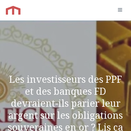
Aller
Men
au
contenu
Les investisseurs des PPF
et des banques FD
devraient-ils parier leur
argent sur les obligations
souveraines en or ? Lis ça