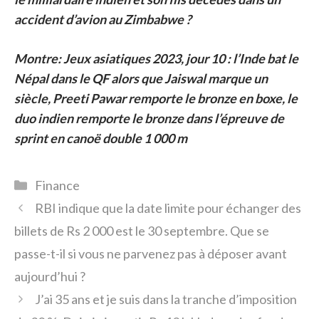
accident d’avion au Zimbabwe ?
Montre:
Jeux asiatiques 2023, jour 10 : l’Inde bat le
Népal dans le QF alors que Jaiswal marque un
siècle, Preeti Pawar remporte le bronze en boxe, le
duo indien remporte le bronze dans l’épreuve de
sprint en canoë double 1 000 m
Catégories
Finance
RBI indique que la date limite pour échanger des
billets de Rs 2 000 est le 30 septembre. Que se
passe-t-il si vous ne parvenez pas à déposer avant
aujourd’hui ?
J’ai 35 ans et je suis dans la tranche d’imposition