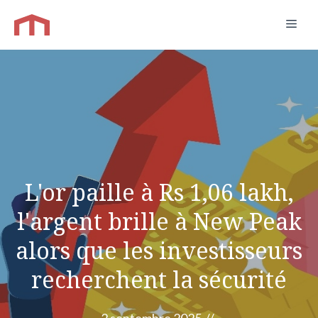
Aller
Men
au
contenu
L'or paille à Rs 1,06 lakh,
l'argent brille à New Peak
alors que les investisseurs
recherchent la sécurité