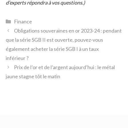
d’experts répondra à vos questions.)
Catégories
Finance
Obligations souveraines en or 2023-24 : pendant
que la série SGB II est ouverte, pouvez-vous
également acheter la série SGB I à un taux
inférieur ?
Prix ​​de l’or et de l’argent aujourd’hui : le métal
jaune stagne tôt le matin