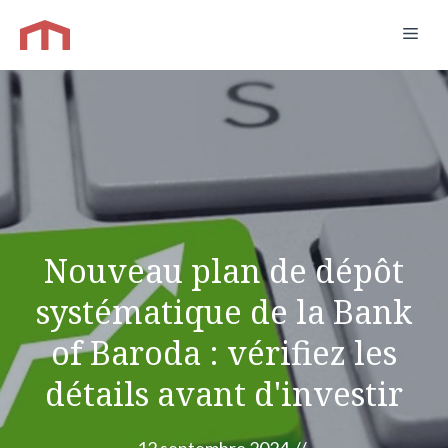
Aller
Men
au
contenu
Nouveau plan de dépôt
systématique de la Bank
of Baroda : vérifiez les
détails avant d'investir