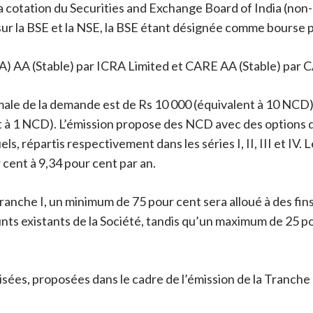
a cotation du Securities and Exchange Board of India (non
sur la BSE et la NSE, la BSE étant désignée comme bourse p
RA) AA (Stable) par ICRA Limited et CARE AA (Stable) par 
nimale de la demande est de Rs 10 000 (équivalent à 10 NCD)
t à 1 NCD). L’émission propose des NCD avec des options d’
 répartis respectivement dans les séries I, II, III et IV.
cent à 9,34 pour cent par an.
 Tranche I, un minimum de 75 pour cent sera alloué à des fin
 existants de la Société, tandis qu’un maximum de 25 pou
ées, proposées dans le cadre de l’émission de la Tranche 