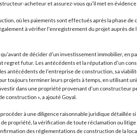
ructeur-acheteur et assurez-vous qu’il met en évidence la
truction, où les paiements sont effectués après la phase de
 également à vérifier l’enregistrement du projet auprès de 
qu’avant de décider d’un investissement immobilier, en part
t regret futur. Les antécédents et la réputation d’un cons
s antécédents de l’entreprise de construction, sa viabilité
ur toujours terminer leurs projets à temps, en utilisant u
, investir dans une propriété provenant d’un constructeur p
e construction », a ajouté Goyal.
rocéder à une diligence raisonnable juridique détaillée s
 de propriété, la vérification de toute réclamation ou litige
onfirmation des réglementations de construction de la loca