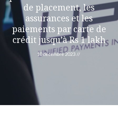
de placement, les
assurances et les
paiements par carte de
crédit jusqu’à Rs 1 lakh
10 décembre 2023
//