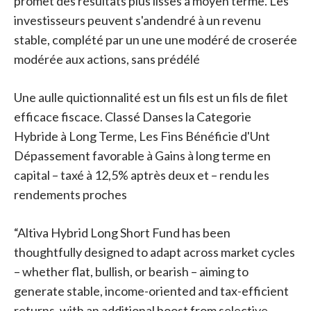
promet des résultats plus lisses à moyen terme. Les
investisseurs peuvent s'andendré à un revenu
stable, complété par un une une modéré de croserée
modérée aux actions, sans prédélé
Une aulle quictionnalité est un fils est un fils de filet
efficace fiscace. Classé Danses la Categorie
Hybride à Long Terme, Les Fins Bénéficie d'Unt
Dépassement favorable à Gains à long terme en
capital – taxé à 12,5% aptrès deux et – rendu les
rendements proches
“Altiva Hybrid Long Short Fund has been
thoughtfully designed to adapt across market cycles
– whether flat, bullish, or bearish – aiming to
generate stable, income-oriented and tax-efficient
returns, with an additional boost from selective