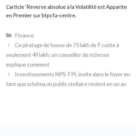
L'article 'Reverse absolue à la Volatilité est Apparite
en Premier sur btpcfa-centre.
Catégories
Finance
Ce piratage de house de 75 lakh de ₹ coûte à
seulement 49 lakh: un conseiller de richesse
explique comment
Investissements NPS: FPI, invite dans le foyer en
tant que schéma un public stellaire revient en un an