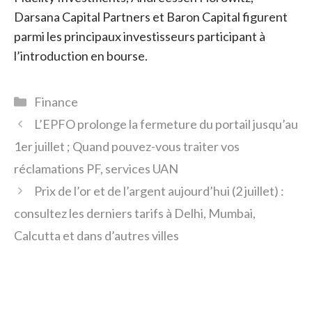
Darsana Capital Partners et Baron Capital figurent
parmi les principaux investisseurs participant à
l’introduction en bourse.
Catégories
Finance
L’EPFO prolonge la fermeture du portail jusqu’au
1er juillet ; Quand pouvez-vous traiter vos
réclamations PF, services UAN
Prix ​​de l’or et de l’argent aujourd’hui (2 juillet) :
consultez les derniers tarifs à Delhi, Mumbai,
Calcutta et dans d’autres villes