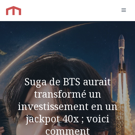
Aller
Men
au
contenu
Suga de BTS aurait
transformé un
investissement en un
jackpot 40x ; voici
comment