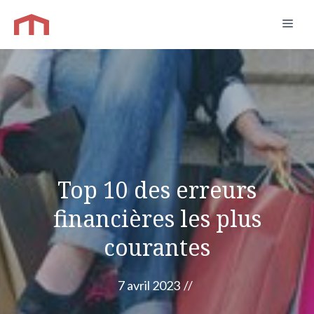
Aller
Men
au
contenu
Top 10 des erreurs
financières les plus
courantes
7 avril 2023
//