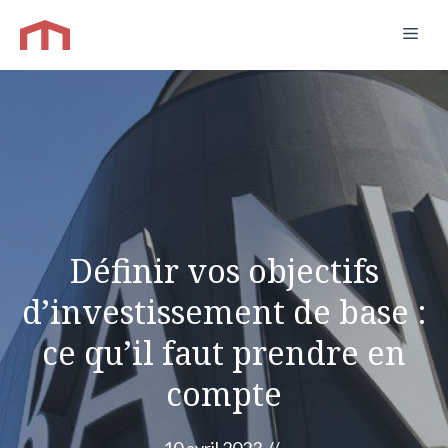
Aller
Men
au
contenu
Définir vos objectifs
d’investissement de base :
ce qu’il faut prendre en
compte