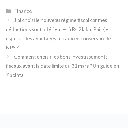
Catégories
Finance
J’ai choisi le nouveau régime fiscal car mes
déductions sont inférieures à Rs 2 lakh. Puis-je
espérer des avantages fiscaux en conservant le
NPS ?
Comment choisir les bons investissements
fiscaux avant la date limite du 31 mars ? Un guide en
7 points