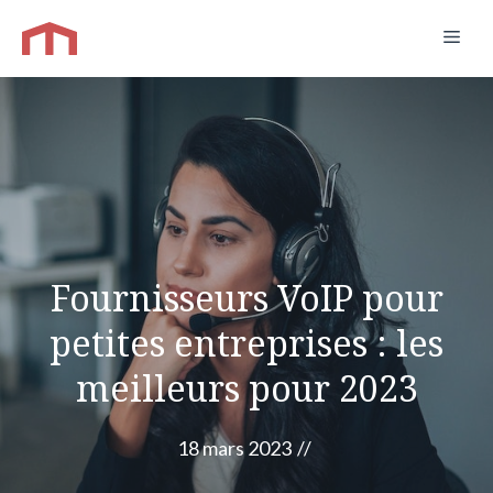
Aller
Men
au
contenu
Fournisseurs VoIP pour
petites entreprises : les
meilleurs pour 2023
18 mars 2023
//