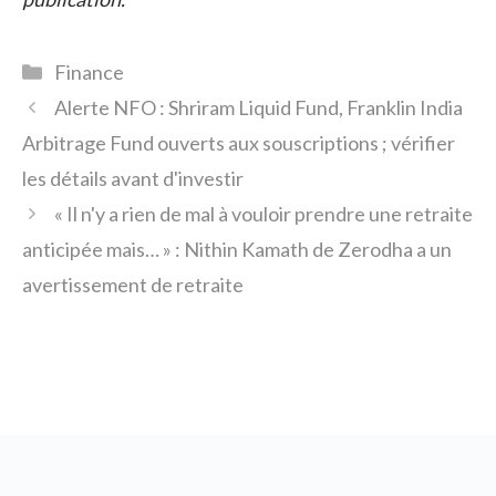
Catégories
Finance
Alerte NFO : Shriram Liquid Fund, Franklin India
Arbitrage Fund ouverts aux souscriptions ; vérifier
les détails avant d'investir
« Il n'y a rien de mal à vouloir prendre une retraite
anticipée mais… » : Nithin Kamath de Zerodha a un
avertissement de retraite